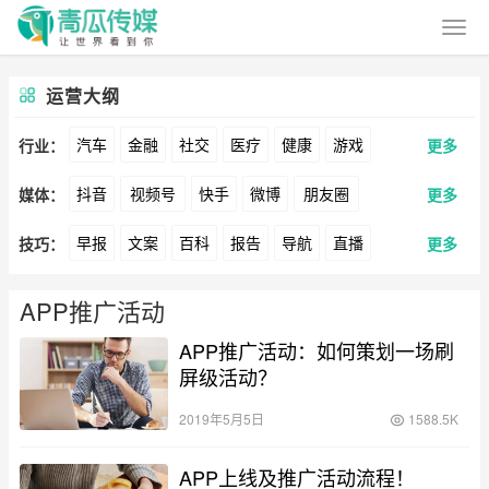
运营大纲
汽车
金融
社交
医疗
健康
游戏
行业：
更多
抖音
视频号
快手
微博
朋友圈
媒体：
更多
动漫
美妆
美食
家装
教育
婚纱
早报
文案
百科
报告
导航
直播
技巧：
更多
公众号
B站
小红书
头条
知乎
Soul
酒旅
母婴
宠物
文娱
跨境
科技
卖货
脚本
话术
电商
私域
社群
360
百度
搜狗
爱奇艺
美柚
美图
广告
元宇宙
房地产
APP推广活动
涨粉
广告
APP推广活动：如何策划一场刷
推广
方案
策划
案例
最右
神马
谷歌
Facebook
Tiktok
屏级活动？
数据
拉新
活动
用户
游戏
海外
YouTube
Yahoo
Bing
2019年5月5日
1588.5K
KOL
元宇宙
跨境
青瓜通
APP上线及推广活动流程！