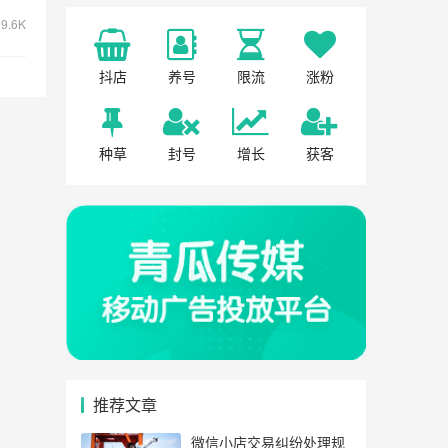
9.6K
抖店
养号
限流
涨粉
种草
封号
增长
获客
推荐文章
微信小店交易纠纷处理规