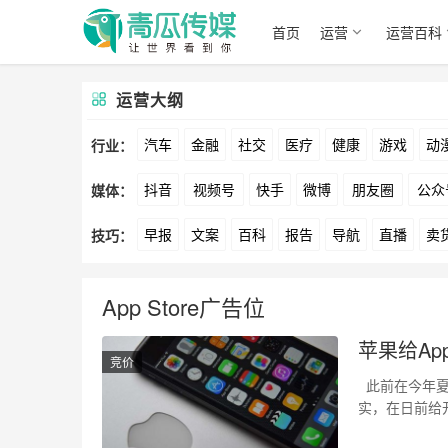
首页
运营
运营百科
运营大纲
汽车
金融
社交
医疗
健康
游戏
动
行业：
抖音
视频号
快手
微博
朋友圈
公众
媒体：
文娱
跨境
科技
广告
元宇宙
房地产
早报
文案
百科
报告
导航
直播
卖
技巧：
爱奇艺
美柚
美图
最右
神马
谷歌
方案
策划
案例
数据
拉新
活动
用
App Store广告位
苹果给Ap
竞价
此前在今年夏
实，在日前给
地区以…