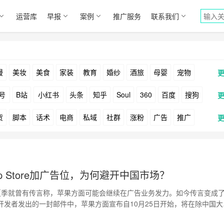
运营库
早报
案例
推广服务
联系我们
漫
美妆
美食
家装
教育
婚纱
酒旅
母婴
宠物
号
B站
小红书
头条
知乎
Soul
360
百度
搜狗
货
脚本
话术
电商
私域
社群
涨粉
广告
推广
Facebook
Tiktok
YouTube
Yahoo
Bing
户
游戏
海外
KOL
元宇宙
跨境
青瓜通
p Store加广告位，为何避开中国市场？
季就曾有传言称，苹果方面可能会继续在广告业务发力。如今传言变成
开发者发出的一封邮件中，苹果方面宣布自10月25日开始，将在除中国大