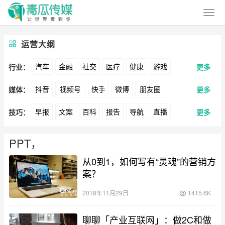
运营大纲
汽车
金融
社交
医疗
健康
游戏
行业：
更多
抖音
视频号
快手
微博
朋友圈
媒体：
更多
动漫
美妆
美食
家装
教育
婚纱
早报
文案
百科
报告
导航
直播
技巧：
更多
公众号
B站
小红书
头条
知乎
Soul
酒旅
母婴
宠物
文娱
跨境
科技
卖货
脚本
话术
电商
私域
社群
360
百度
搜狗
爱奇艺
美柚
美图
广告
元宇宙
房地产
PPT，
涨粉
广告
从0到1，如何写有“灵魂”的营销方
推广
方案
策划
案例
最右
神马
谷歌
Facebook
Tiktok
案？
数据
拉新
活动
用户
游戏
海外
YouTube
Yahoo
Bing
2018年11月29日
1415.6K
KOL
元宇宙
跨境
青瓜通
聊聊「产业互联网」：做2C和做