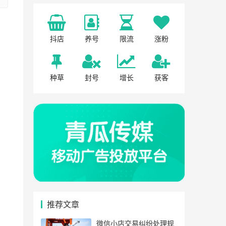
抖店
养号
限流
涨粉
种草
封号
增长
获客
推荐文章
微信小店交易纠纷处理规