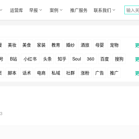
运营库
早报
案例
推广服务
联系我们
漫
美妆
美食
家装
教育
婚纱
酒旅
母婴
宠物
号
B站
小红书
头条
知乎
Soul
360
百度
搜狗
货
脚本
话术
电商
私域
社群
涨粉
广告
推广
Facebook
Tiktok
YouTube
Yahoo
Bing
户
游戏
海外
KOL
元宇宙
跨境
青瓜通
3