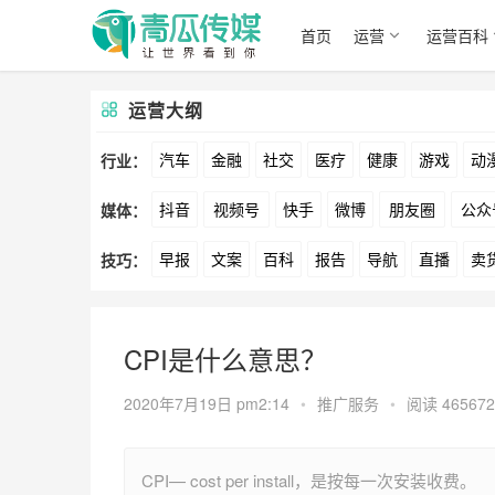
首页
运营
运营百科
运营大纲
汽车
金融
社交
医疗
健康
游戏
动
行业：
抖音
视频号
快手
微博
朋友圈
公众
媒体：
文娱
跨境
科技
广告
元宇宙
房地产
早报
文案
百科
报告
导航
直播
卖
技巧：
爱奇艺
美柚
美图
最右
神马
谷歌
方案
策划
案例
数据
拉新
活动
用
CPI是什么意思？
2020年7月19日 pm2:14
•
推广服务
•
阅读 465672
CPI— cost per install，是按每一次安装收费。