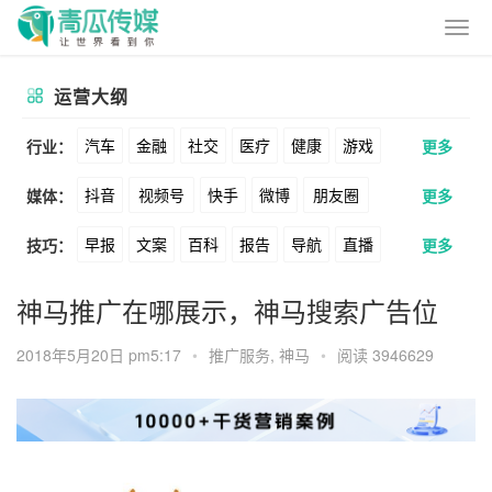
运营大纲
汽车
金融
社交
医疗
健康
游戏
行业：
更多
抖音
视频号
快手
微博
朋友圈
媒体：
更多
动漫
美妆
美食
家装
教育
婚纱
早报
文案
百科
报告
导航
直播
技巧：
更多
公众号
B站
小红书
头条
知乎
酒旅
母婴
宠物
文娱
跨境
科技
卖货
脚本
话术
电商
私域
社群
Soul
360
百度
搜狗
爱奇艺
美柚
神马推广在哪展示，神马搜索广告位
广告
元宇宙
房地产
涨粉
广告
推广
方案
策划
案例
美图
最右
神马
谷歌
Facebook
2018年5月20日 pm5:17
•
推广服务
,
神马
•
阅读 3946629
数据
拉新
活动
用户
游戏
海外
Tiktok
YouTube
Yahoo
Bing
KOL
元宇宙
跨境
青瓜通