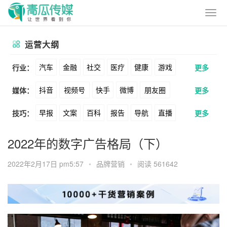
运营大纲
汽车
金融
社交
医疗
健康
游戏
行业：
更多
抖音
视频号
快手
微博
朋友圈
媒体：
更多
动漫
美妆
美食
家装
教育
婚纱
早报
文案
百科
报告
导航
直播
技巧：
更多
公众号
B站
小红书
头条
知乎
酒旅
母婴
宠物
文娱
跨境
科技
卖货
脚本
话术
电商
私域
社群
Soul
360
百度
搜狗
爱奇艺
美柚
2022年的数字广告格局（下）
广告
元宇宙
房地产
涨粉
广告
推广
方案
策划
案例
美图
最右
神马
谷歌
Facebook
2022年2月17日 pm5:57
•
品牌营销
•
阅读 561642
数据
拉新
活动
用户
游戏
海外
Tiktok
YouTube
Yahoo
Bing
KOL
元宇宙
跨境
青瓜通