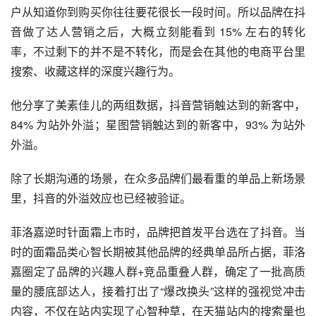
户从知道你到购买你往往要花很长一段时间。所以品牌在抖
音做了达人营销之后，大概立刻能看到 15% 左右的转化
率，不过剩下的并不是不转化，而是会在其他的电商平台里
搜索、收藏这样的深度兴趣行为。
他分享了美素佳儿的两组数据，抖音营销触达到的新客中，
84% 为站外外溢；星图营销触达到的新客中，93% 为站外
外溢。
除了长期沟通的场景，在众多品牌们最看重的单品上新场景
里，抖音的外溢效应也已经被验证。
菲洛嘉逆时针面霜上市时，品牌把首发平台选在了抖音。当
时的面霜品类心智长期被其他品牌的经典单品所占据，菲洛
嘉圈定了品牌的兴趣人群+竞品重叠人群，确定了一批高质
量的腰底部达人，接着打出了“爆改换头”这样的强视觉冲击
内容，不仅在站内实现了心智种草，在天猫站内的搜索量也