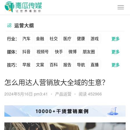
运营大纲
汽车
金融
社交
医疗
健康
游戏
行业：
更多
抖音
视频号
快手
微博
朋友圈
媒体：
更多
动漫
美妆
美食
家装
教育
婚纱
早报
文案
百科
报告
导航
直播
技巧：
更多
公众号
B站
小红书
头条
知乎
酒旅
母婴
宠物
文娱
跨境
科技
卖货
脚本
话术
电商
私域
社群
Soul
360
百度
搜狗
爱奇艺
美柚
怎么用达人营销放大全域的生意？
广告
元宇宙
房地产
涨粉
广告
推广
方案
策划
案例
美图
最右
神马
谷歌
Facebook
2024年5月16日 pm3:41
•
产品运营
•
阅读 452966
数据
拉新
活动
用户
游戏
海外
Tiktok
YouTube
Yahoo
Bing
KOL
元宇宙
跨境
青瓜通