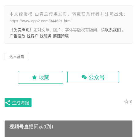
本文经授权 由青瓜传媒发布，转载联系作者并注明出处：
https://www.opp2.com/344621.html
《免责声明》
如对文章、图片、字体等版权有疑问，请
联系我们
。
广告投放
找客户
找服务
蘑菇跨境
达人营销
公众号
收藏
0
生成海报
视频号直播间从0到1