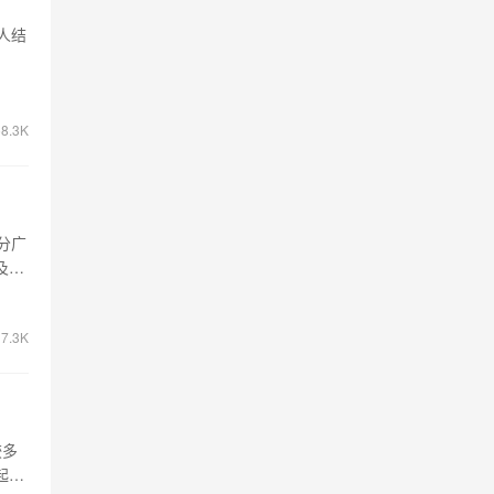
人结
8.3K
分广
及从
7.3K
较多
起