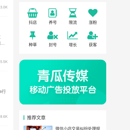
3.0K
抖店
养号
限流
涨粉
数
同比
种草
封号
增长
获客
5.5K
a行
8.6K
推荐文章
微信小店交易纠纷处理规