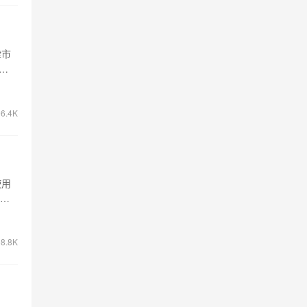
律市
呈
6.4K
使用
户体
8.8K