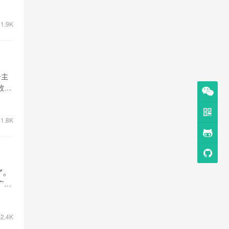
1.9K
告主
放策
1.8K
了。
广…
2.4K