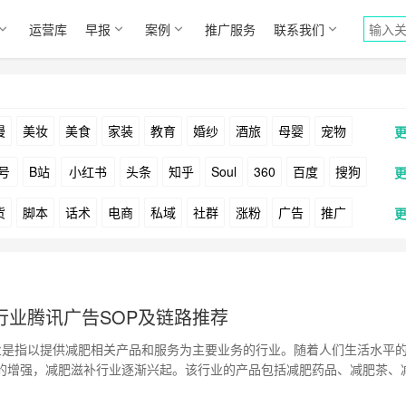
运营库
早报
案例
推广服务
联系我们
漫
美妆
美食
家装
教育
婚纱
酒旅
母婴
宠物
号
B站
小红书
头条
知乎
Soul
360
百度
搜狗
货
脚本
话术
电商
私域
社群
涨粉
广告
推广
Facebook
Tiktok
YouTube
Yahoo
Bing
户
游戏
海外
KOL
元宇宙
跨境
青瓜通
行业腾讯广告SOP及链路推荐
是指以提供减肥相关产品和服务为主要业务的行业。随着人们生活水平
的增强，减肥滋补行业逐渐兴起。该行业的产品包括减肥药品、减肥茶、