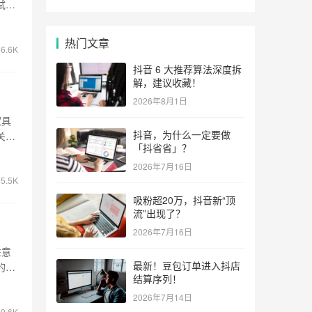
试通
热门文章
6.6K
抖音 6 大推荐算法深度拆
解，建议收藏！
2026年8月1日
家具
抖音，为什么一定要做
关。
「抖省省」？
2026年7月16日
5.5K
吸粉超20万，抖音新“顶
流”出现了？
2026年7月16日
注意
最新！豆包订单进入抖店
的瓶
结算序列！
2026年7月14日
9.6K