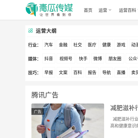
首页
运营
运营百科
运营大纲
汽车
金融
社交
医疗
健康
游戏
动
行业：
抖音
视频号
快手
微博
朋友圈
公众
媒体：
文娱
跨境
科技
广告
元宇宙
房地产
早报
文案
百科
报告
导航
直播
卖
技巧：
爱奇艺
美柚
美图
最右
神马
谷歌
方案
策划
案例
数据
拉新
活动
用
腾讯广告
减肥滋补
广告
减肥滋补行业
高和健康意识
器材、减…