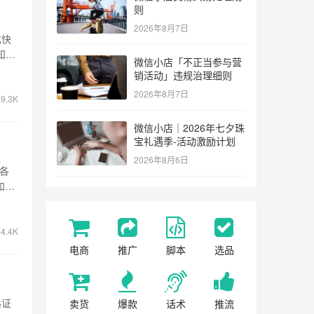
则
2026年8月7日
化快
知道
微信小店「不正当参与营
销活动」违规治理细则
2026年8月7日
9.3K
微信小店｜2026年七夕珠
宝礼遇季-活动激励计划
2026年8月6日
了各
和
4.4K
电商
推广
脚本
选品
格证
卖货
爆款
话术
推流